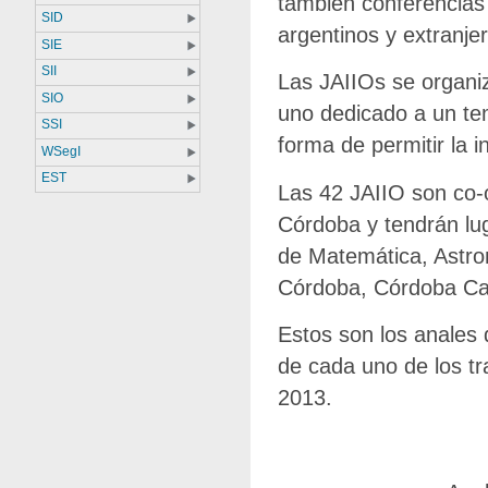
también conferencias 
SID
argentinos y extranje
SIE
SII
Las JAIIOs se organi
SIO
uno dedicado a un tem
SSI
forma de permitir la i
WSegI
EST
Las 42 JAIIO son co-
Córdoba y tendrán lug
de Matemática, Astro
Córdoba, Córdoba Cap
Estos son los anales 
de cada uno de los tr
2013.