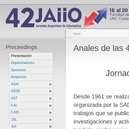
Inicio
Anales de las 
Proceedings
Presentación
Organizadores
Sponsors
Jornad
Auspicios
ASAI
ASSE
Desde 1961 se realiza
AST
organizada por la SA
CAI
trabajos que se publi
CAIS
JSL
investigaciones y act
JUI