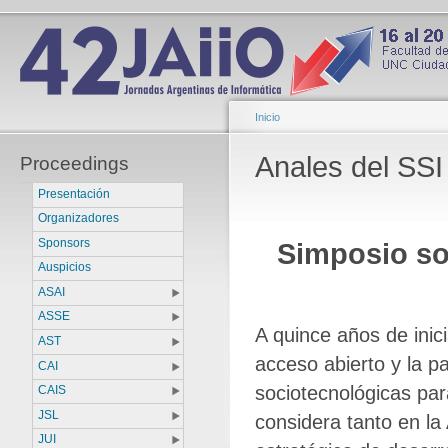
Inicio
Anales del SSI
Proceedings
Presentación
Organizadores
Sponsors
Simposio so
Auspicios
ASAI
ASSE
A quince años de inic
AST
acceso abierto y la p
CAI
sociotecnológicas par
CAIS
JSL
considera tanto en la
JUI