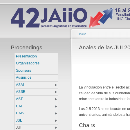
Inicio
Proceedings
Anales de las JUI 2
Presentación
Organizadores
Sponsors
Auspicios
ASAI
La vinculación entre el sector a
ASSE
calidad de vida de sus ciudadano
relaciones entre la industria inf
AST
CAI
Las JUI 2013 se enfocarán en u
CAIS
universitarios, animándolos a t
JSL
Chairs
JUI