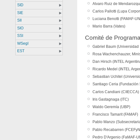
Alvaro Ruiz de Mendarozqu
SID
Carlos Pallotti (Lupa Corpo
SIE
Luciana Benotti (FAMAF-U
SII
Mario Barra (Vates)
SIO
SSI
Comité de Program
WSegI
Gabriel Baum (Universidad N
EST
Rosa Wachenchauzer, Minist
Dan Hirsch (INTEL Argentin
Ricardo Medel (INTEL Arge
Sebastian Uchitel (Univers
Santiago Ceria (Fundación
Carlos Candiani (CIIECCA)
Iris Gastagnaga (ITC)
Waldo Geremía (UBP)
Francisco Tamarit (FAMAF)
Pablo Manzo (Subsecretaria
Pablo Recabarren (FCEFy
Pedro D'Argenio (FaMAF-U