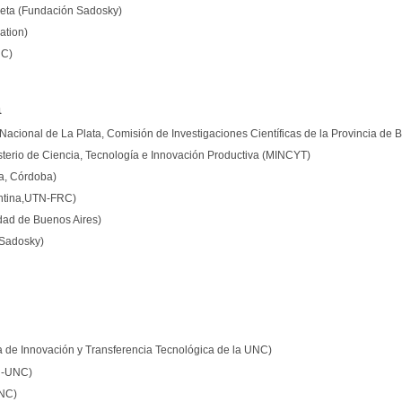
eta (Fundación Sadosky)
ration)
NC)
a
acional de La Plata, Comisión de Investigaciones Científicas de la Provincia de 
erio de Ciencia, Tecnología e Innovación Productiva (MINCYT)
a, Córdoba)
ntina,UTN-FRC)
idad de Buenos Aires)
 Sadosky)
 de Innovación y Transferencia Tecnológica de la UNC)
N-UNC)
NC)